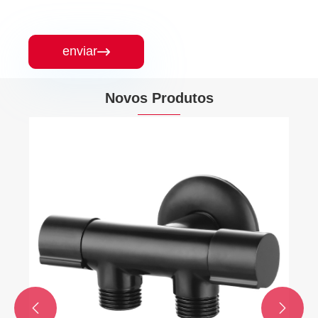
enviar

Novos Produtos
Válvula de controle de temperatura do tipo
manual de latão
Veja mais >>

