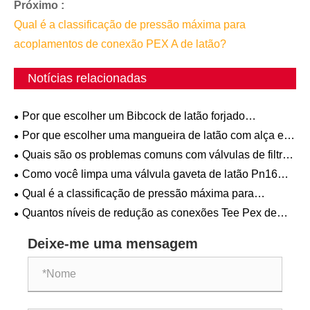
Próximo :
Qual é a classificação de pressão máxima para
acoplamentos de conexão PEX A de latão?
Notícias relacionadas
Por que escolher um Bibcock de latão forjado
niquelado em vez de outras opções
Por que escolher uma mangueira de latão com alça em
T para sua conexão de mangueira externa?
Quais são os problemas comuns com válvulas de filtro
Y de latão e como corrigi-los?
Como você limpa uma válvula gaveta de latão Pn16
forjada?
Qual é a classificação de pressão máxima para
acoplamentos de conexão PEX A de latão?
Quantos níveis de redução as conexões Tee Pex de
redução de latão podem suportar?
Deixe-me uma mensagem