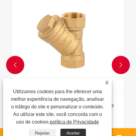
Veja mais >>


X
Utilizamos cookies para lhe oferecer uma
melhor experiência de navegação, analisar
iona uma válvula de retenção de
o tráfego do site e personalizar o conteúdo.
Ao utilizar este site, você concorda com o
uso de cookies.
política de Privacidade
>>
Rejeitar
Aceitar