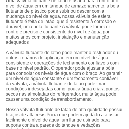
Uma válvula flutuante de latão é usada para controlar o
nível de água em um tanque de armazenamento, a bola
flutuante de plástico pode subir ou descer com a
mudança do nível da água, nossa válvula de esfera
flutuante é feita de latão, que é resistente à corrosão e
durável, uma bola flutuante A válvula pode fornecer
controle preciso e consistente do nível de água por
muitos anos com projeto, instalação e manutenção
adequados
A válvula flutuante de latão pode manter o resfriador ou
outros cenários de aplicação em um nível de água
consistente e operações de fechamento confiáveis ​​com
base no nível padrão. O operador pode ajustar a bóia
para controlar os níveis de água com o braço. Ao garantir
um nível de água constante e um fechamento confiável
da válvula, a válvula flutuante de latão pode criar
condições indesejadas como: pouca água criará pontos
secos nas almofadas do refrigerador, muita água pode
causar uma condição de transbordamento.
Nossa válvula flutuante de latão de alta qualidade possui
braços de alta resistência que podem ajudá-lo a ajustar
facilmente o nível de água, um flange usinado para
suporte contra a parede do tanque e vedações